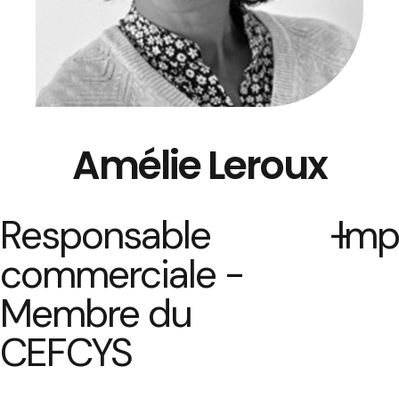
Amélie Leroux
Responsable
-
Imp
commerciale -
Membre du
CEFCYS